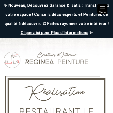
✨ Nouveau, Découvrez Garance & Isatis : Transformez
Menu
votre espace ! Conseils déco experts et Peintures de
qualité à découvrir. 🎨 Faites rayonner votre intérieur !
Cliquez ici pour Plus d'Informations
✨
↓
Skip
to
Main
Content
Réalisation
RESTAURANT LE