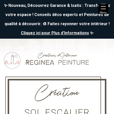
✨ Nouveau, Découvrez Garance & Isatis : Transformez
Menu
votre espace ! Conseils déco experts et Peintures de
qualité à découvrir. 🎨 Faites rayonner votre intérieur !
Cliquez ici pour Plus d'Informations
✨
↓
Skip
to
Main
Content
Création
SOL ESCALIER