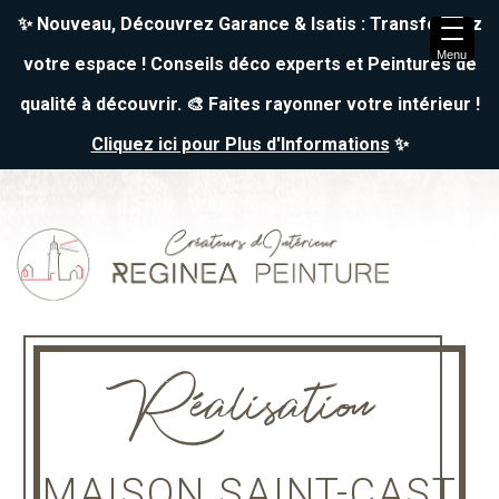
✨ Nouveau, Découvrez Garance & Isatis : Transformez
Menu
votre espace ! Conseils déco experts et Peintures de
qualité à découvrir. 🎨 Faites rayonner votre intérieur !
Cliquez ici pour Plus d'Informations
✨
↓
Skip
to
Main
Content
Réalisation
MAISON SAINT-CAST